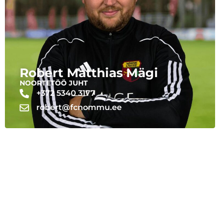
Robert Matthias Mägi
NOORTETÖÖ JUHT
+372 5340 3177
robert@fcnommu.ee